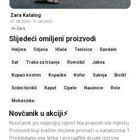
Zara Katalog
01.08.2026
-
31.08.2026
Zara
Slijedeći omiljeni proizvodi
Haljina
Odjeća
Hlače
Tenisice
Sandale
Sat
Trake za trčanje
Romobil
Jakna
Kupaći kostim
Kopačke
Kofer
Suknja
Bicikl
Sobni bicikli
Kaput
Cipele
Naušnice
Role
Mokasinke
Novčanik u akciji⚡
Novčanik po najboljoj cijeni? Na pravom ste mjestu.
Proizvod koji tražite možete pronaći u katalozima 1.
Pregledajte ove letke i pronađite druge izvrsne