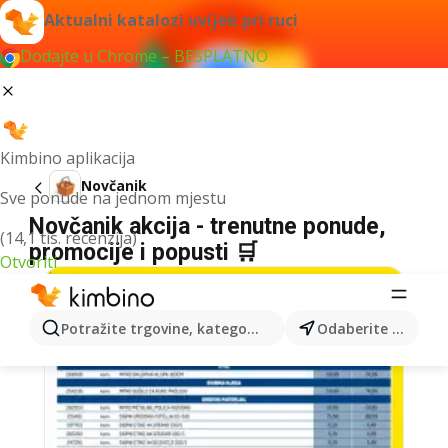
Aktualni katalozi uvijek pri ruci
Dodajte u Chrome – BESPLATNO
Kimbino aplikacija
Novčanik
Sve ponude na jednom mjestu
Novčanik akcija - trenutne ponude,
(14,1 tis. recenzija)
promocije i popusti 🛒
Otvoriti
Potražite trgovine, kategorije, proizvode...
Odaberite grad