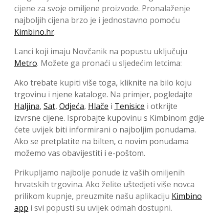
cijene za svoje omiljene proizvode. Pronalaženje
najboljih cijena brzo je i jednostavno pomoću
Kimbino.hr
.
Lanci koji imaju Novčanik na popustu uključuju
Metro
. Možete ga pronaći u sljedećim letcima:
Ako trebate kupiti više toga, kliknite na bilo koju
trgovinu i njene kataloge. Na primjer, pogledajte
Haljina
,
Sat
,
Odjeća
,
Hlače
i
Tenisice
i otkrijte
izvrsne cijene. Isprobajte kupovinu s Kimbinom gdje
ćete uvijek biti informirani o najboljim ponudama.
Ako se pretplatite na bilten, o novim ponudama
možemo vas obavijestiti i e-poštom.
Prikupljamo najbolje ponude iz vaših omiljenih
hrvatskih trgovina. Ako želite uštedjeti više novca
prilikom kupnje, preuzmite našu aplikaciju
Kimbino
app
i svi popusti su uvijek odmah dostupni.