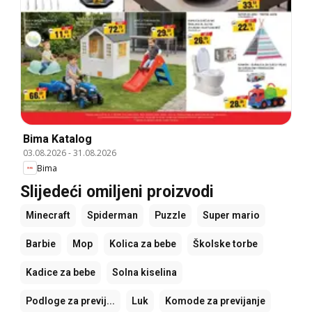
Bima Katalog
03.08.2026
-
31.08.2026
Bima
Slijedeći omiljeni proizvodi
Minecraft
Spiderman
Puzzle
Super mario
Barbie
Mop
Kolica za bebe
Školske torbe
Kadice za bebe
Solna kiselina
Podloge za previj...
Luk
Komode za previjanje