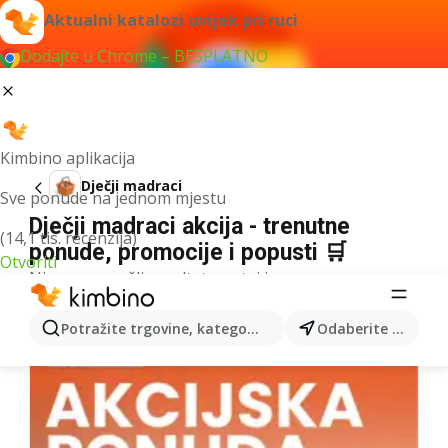
Aktualni katalozi uvijek pri ruci
Dodajte u Chrome – BESPLATNO
Kimbino aplikacija
Dječji madraci
Sve ponude na jednom mjestu
Dječji madraci akcija - trenutne
(14,1 tis. recenzija)
ponude, promocije i popusti 🛒
Otvoriti
Nismo pronašli rezultate za taj izraz.
Više kataloga iz kategorije
Potražite trgovine, kategorije, proizvode...
Odaberite grad