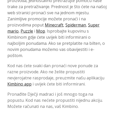
proizvoda, jednostavno pretražujte pomoću naše
trake za pretraživanje. Prednost je što ćete na našoj
web stranici pronaći sve na jednom mjestu.
Zanimljive promocije možete pronaći i na
proizvodima poput
Minecraft
,
Spiderman
,
Super
mario
,
Puzzle
i
Mop
. Isprobajte kupovinu s
Kimbinom gdje ćete uvijek biti informirani o
najboljim ponudama. Ako se pretplatite na bilten, o
novim ponudama možemo vas obavijestiti i e-
poštom.
Kod nas ćete svaki dan pronaći nove ponude za
razne proizvode. Ako ne želite propustiti
nevjerojatne rasprodaje, preuzmite našu aplikaciju
Kimbino app
i uvijek ćete biti informirani.
Pronađite Dječji madraci i još mnogo toga na
popustu. Kod nas nećete propustiti nijednu akciju.
Možete računati na nas, vaš Kimbino.