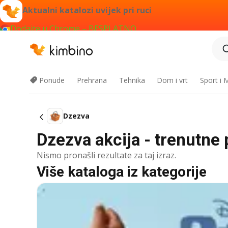
Aktualni katalozi uvijek pri ruci
Dodajte u Chrome – BESPLATNO
Ponude
Prehrana
Tehnika
Dom i vrt
Sport i
Dzezva
Dzezva akcija - trenutne
Nismo pronašli rezultate za taj izraz.
Više kataloga iz kategorije