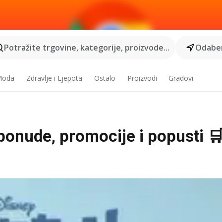
Potražite trgovine, kategorije, proizvode...
Odaber
 Moda
Zdravlje i Ljepota
Ostalo
Proizvodi
Gradovi
 ponude, promocije i popusti 