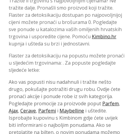
Tražite li trgovinu s najpovoljnijim cijenama? Ne
tražite dalje. Pronašli smo proizvod koji tražite.
Flaster za detoksikaciju dostupan po najpovoljnijoj
cijeni možete pronaći u brošurama 0. Pogledajte
sve ponude u katalozima vaših omiljenih hrvatskih
trgovina i usporedite cijene. Pomoću
Kimbino.hr
kupnja i ušteda su brzi i jednostavni.
Flaster za detoksikaciju na popustu možete pronaći
u sljedećim trgovinama: . Za popuste pogledajte
sljedeće letke:
Ako vas popusti nisu nadahnuli i tražite nešto
drugo, pokušajte potražiti drugu robu. Ovdje ćete
pronaći akcije i ponude robe iz svih kategorija.
Pogledajte promocije za proizvode poput
Parfem
,
Ajax
,
Cerave
,
Parfemi
i
Maybelline
i uštedite.
Isprobajte kupovinu s Kimbinom gdje ćete uvijek
biti informirani o najboljim ponudama. Ako se
pretplatite na bilten, o novim ponudama možemo