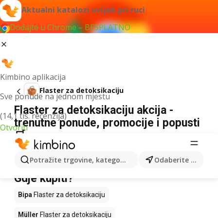
Aktualni katalozi uvijek pri ruci
Dodajte u Chrome – BESPLATNO
Kimbino aplikacija
Flaster za detoksikaciju
Sve ponude na jednom mjestu
Flaster za detoksikaciju akcija -
(14,1 tis. recenzija)
trenutne ponude, promocije i popusti
Otvoriti
🛒
Nismo pronašli rezultate za taj izraz.
Potražite trgovine, kategorije, proizvode...
Odaberite grad
Flaster za detoksikaciju u akciji -
Gdje kupiti?
Bipa
Flaster za detoksikaciju
Müller
Flaster za detoksikaciju