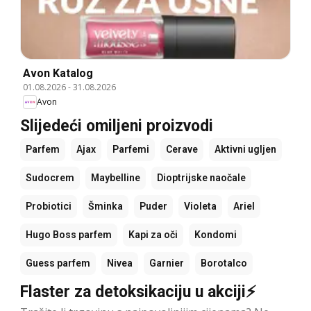
Avon Katalog
01.08.2026
-
31.08.2026
Avon
Slijedeći omiljeni proizvodi
Parfem
Ajax
Parfemi
Cerave
Aktivni ugljen
Sudocrem
Maybelline
Dioptrijske naočale
Probiotici
Šminka
Puder
Violeta
Ariel
Hugo Boss parfem
Kapi za oči
Kondomi
Guess parfem
Nivea
Garnier
Borotalco
Flaster za detoksikaciju u akciji⚡