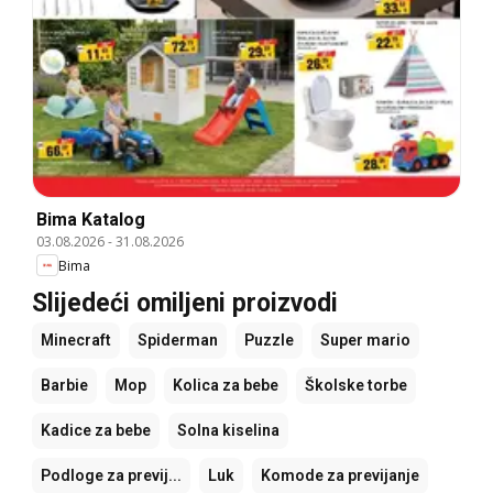
Bima Katalog
03.08.2026
-
31.08.2026
Bima
Slijedeći omiljeni proizvodi
Minecraft
Spiderman
Puzzle
Super mario
Barbie
Mop
Kolica za bebe
Školske torbe
Kadice za bebe
Solna kiselina
Podloge za previj...
Luk
Komode za previjanje