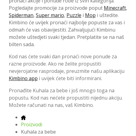
pronaći akcije i ponude robe iz svih kategorija.
Pogledajte promocije za proizvode poput
Minecraft
,
Spiderman
,
Super mario
,
Puzzle
i
Mop
i uštedite.
Kimbino će uvijek pronaći najbolje popuste za vas i
odmah će vas obavijestiti. Zahvaljujući Kimbinu
možete uštedjeti svaki tjedan. Pretplatite se na naš
bilten sada.
Kod nas ćete svaki dan pronaći nove ponude za
razne proizvode. Ako ne želite propustiti
nevjerojatne rasprodaje, preuzmite našu aplikaciju
Kimbino app
i uvijek ćete biti informirani.
Pronađite Kuhala za bebe i još mnogo toga na
popustu. Kod nas nećete propustiti nijednu akciju.
Možete računati na nas, vaš Kimbino.
Proizvodi
Kuhala za bebe