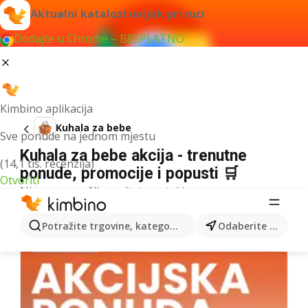
Aktualni katalozi uvijek pri ruci
Dodajte u Chrome – BESPLATNO
Kimbino aplikacija
Kuhala za bebe
Sve ponude na jednom mjestu
Kuhala za bebe akcija - trenutne
(14,1 tis. recenzija)
ponude, promocije i popusti 🛒
Otvoriti
Nismo pronašli rezultate za taj izraz.
Više kataloga iz kategorije
Potražite trgovine, kategorije, proizvode...
Odaberite grad