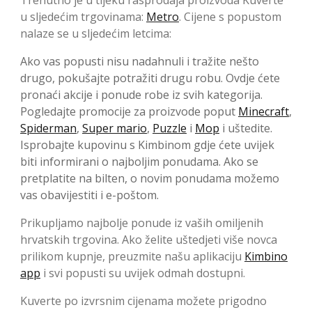
Trenutno je u tijeku rasprodaja proizvoda Kuverte
u sljedećim trgovinama:
Metro
. Cijene s popustom
nalaze se u sljedećim letcima:
Ako vas popusti nisu nadahnuli i tražite nešto
drugo, pokušajte potražiti drugu robu. Ovdje ćete
pronaći akcije i ponude robe iz svih kategorija.
Pogledajte promocije za proizvode poput
Minecraft
,
Spiderman
,
Super mario
,
Puzzle
i
Mop
i uštedite.
Isprobajte kupovinu s Kimbinom gdje ćete uvijek
biti informirani o najboljim ponudama. Ako se
pretplatite na bilten, o novim ponudama možemo
vas obavijestiti i e-poštom.
Prikupljamo najbolje ponude iz vaših omiljenih
hrvatskih trgovina. Ako želite uštedjeti više novca
prilikom kupnje, preuzmite našu aplikaciju
Kimbino
app
i svi popusti su uvijek odmah dostupni.
Kuverte po izvrsnim cijenama možete prigodno