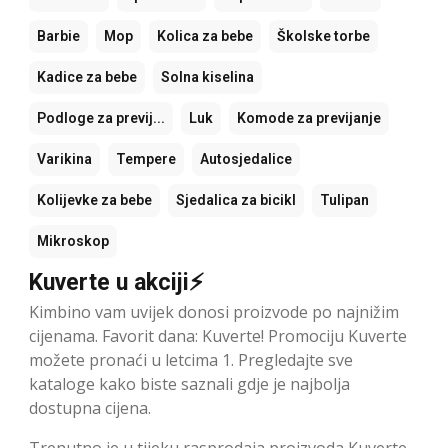
Barbie
Mop
Kolica za bebe
Školske torbe
Kadice za bebe
Solna kiselina
Podloge za previj...
Luk
Komode za previjanje
Varikina
Tempere
Autosjedalice
Kolijevke za bebe
Sjedalica za bicikl
Tulipan
Mikroskop
Kuverte u akciji⚡
Kimbino vam uvijek donosi proizvode po najnižim
cijenama. Favorit dana: Kuverte! Promociju Kuverte
možete pronaći u letcima 1. Pregledajte sve
kataloge kako biste saznali gdje je najbolja
dostupna cijena.