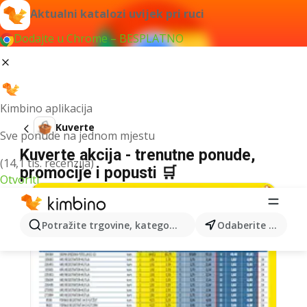
Aktualni katalozi uvijek pri ruci
Dodajte u Chrome – BESPLATNO
Kimbino aplikacija
Kuverte
Sve ponude na jednom mjestu
Kuverte akcija - trenutne ponude,
(14,1 tis. recenzija)
promocije i popusti 🛒
Otvoriti
Potražite trgovine, kategorije, proizvode...
Odaberite grad