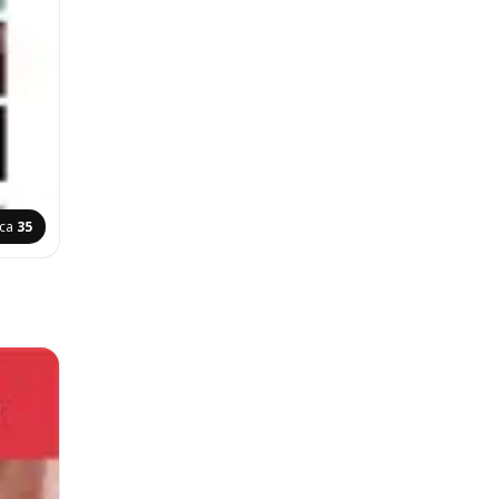
ica
35