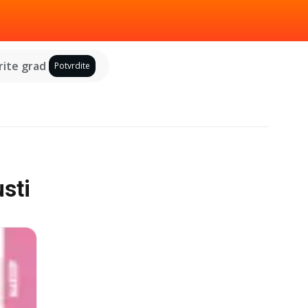
ite grad
Potvrdite
sti