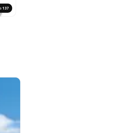
ca
137