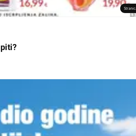
Strani
piti?