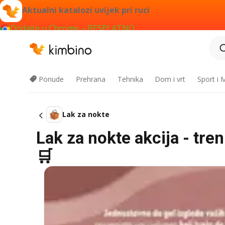
Aktualni katalozi uvijek pri ruci
Dodajte u Chrome – BESPLATNO
Ponude
Prehrana
Tehnika
Dom i vrt
Sport i
Lak za nokte
Lak za nokte akcija - tre
🛒