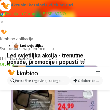
Aktualni katalozi uvijek pri ruci
Dodajte u Chrome – BESPLATNO
Kimbino aplikacija
Led svjetiljka
Sve ponude na jednom mjestu
Led svjetiljka akcija - trenutne
(14,1 tis. recenzija)
ponude, promocije i popusti 🛒
Otvoriti
Potražite trgovine, kategorije, proizvode...
Odaberite grad