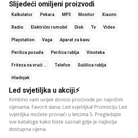
Slijedeći omiljeni proizvodi
Kalkulator
Pekara
MP3
Monitor
Xiaomi
Radio
Električni romobil
Disk
Tv
Video
Playstation
Vaga
Aparat za kavu
Perilica posuđa
Perilica rublja
Vinoteka
Friteza na vrući ...
Telefon
Sušilica rublja
Hladnjak
Led svjetiljka u akciji⚡
Kimbino vam uvijek donosi proizvode po najnižim
cijenama. Favorit dana: Led svjetiljka! Promociju Led
svjetiljka možete pronaći u letcima 5. Pregledajte
sve kataloge kako biste saznali gdje je najbolja
dostupna cijena.