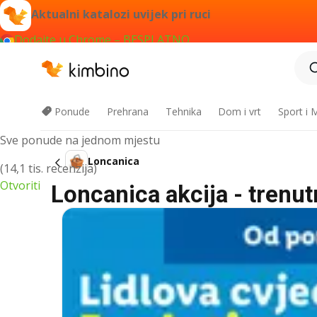
Aktualni katalozi uvijek pri ruci
Dodajte u Chrome – BESPLATNO
Kimbino aplikacija
Ponude
Prehrana
Tehnika
Dom i vrt
Sport i
Sve ponude na jednom mjestu
Loncanica
(14,1 tis. recenzija)
Otvoriti
Loncanica akcija - trenu