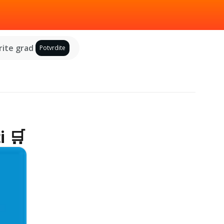
ite grad
Potvrdite
i 🛒