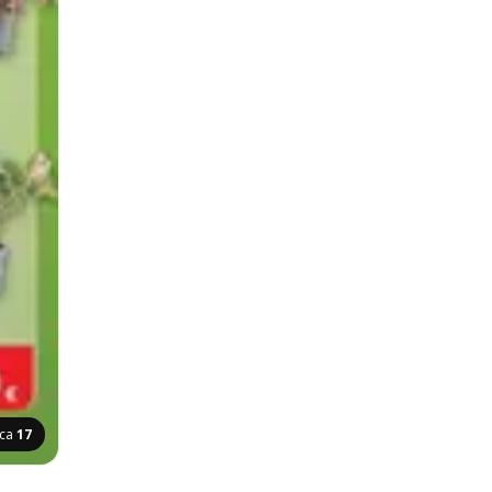
ica
17