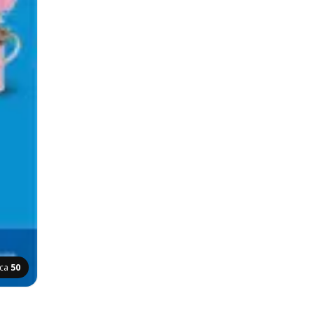
ica
50