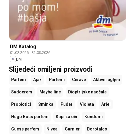
DM Katalog
01.08.2026
-
31.08.2026
DM
Slijedeći omiljeni proizvodi
Parfem
Ajax
Parfemi
Cerave
Aktivni ugljen
Sudocrem
Maybelline
Dioptrijske naočale
Probiotici
Šminka
Puder
Violeta
Ariel
Hugo Boss parfem
Kapi za oči
Kondomi
Guess parfem
Nivea
Garnier
Borotalco