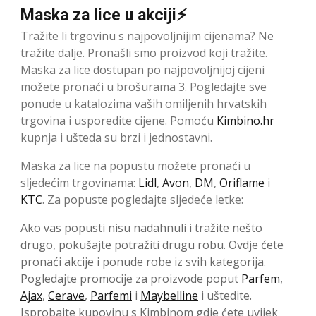
Maska za lice u akciji⚡
Tražite li trgovinu s najpovoljnijim cijenama? Ne
tražite dalje. Pronašli smo proizvod koji tražite.
Maska za lice dostupan po najpovoljnijoj cijeni
možete pronaći u brošurama 3. Pogledajte sve
ponude u katalozima vaših omiljenih hrvatskih
trgovina i usporedite cijene. Pomoću
Kimbino.hr
kupnja i ušteda su brzi i jednostavni.
Maska za lice na popustu možete pronaći u
sljedećim trgovinama:
Lidl
,
Avon
,
DM
,
Oriflame
i
KTC
. Za popuste pogledajte sljedeće letke:
Ako vas popusti nisu nadahnuli i tražite nešto
drugo, pokušajte potražiti drugu robu. Ovdje ćete
pronaći akcije i ponude robe iz svih kategorija.
Pogledajte promocije za proizvode poput
Parfem
,
Ajax
,
Cerave
,
Parfemi
i
Maybelline
i uštedite.
Isprobajte kupovinu s Kimbinom gdje ćete uvijek