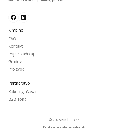
Najnoviji katalozi, ponude, popusti
Kimbino
FAQ
Kontakt
Prijavi sadržaj
Gradovi
Proizvodi
Partnerstvo
Kako oglašavati
B2B zona
© 2026
kimbino.hr
Postavi pravila privatnosti