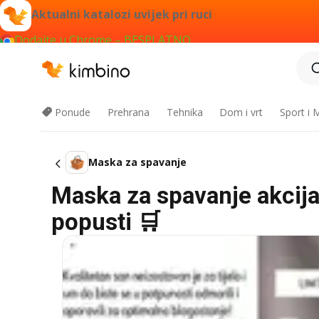
Aktualni katalozi uvijek pri ruci
Dodajte u Chrome – BESPLATNO
Ponude
Prehrana
Tehnika
Dom i vrt
Sport i
Maska za spavanje
Maska za spavanje akcija
popusti 🛒