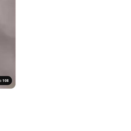
ca
108