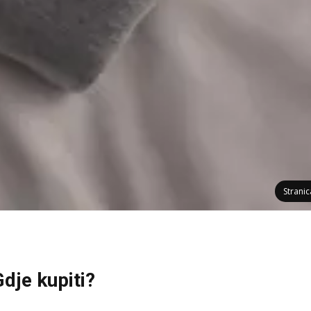
Strani
dje kupiti?