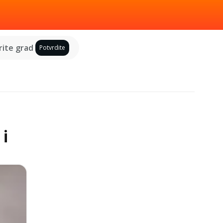
ite grad
Potvrdite
 i