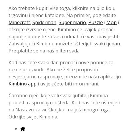
Ako trebate kupiti više toga, kliknite na bilo koju
trgovinu i njene kataloge. Na primjer, pogledajte
Minecraft
,
Spiderman
,
Super mario
,
Puzzle
i
Mop
i
otkrijte izvrsne cijene. Kimbino će uvijek pronaći
najbolje popuste za vas i odmah će vas obavijestiti.
Zahvaljujući Kimbinu možete uštedjeti svaki tjedan.
Pretplatite se na naš bilten sada.
Kod nas ćete svaki dan pronaći nove ponude za
razne proizvode. Ako ne želite propustiti
nevjerojatne rasprodaje, preuzmite našu aplikaciju
Kimbino app
i uvijek ćete biti informirani.
Čarobne riječi koje voli svaki ljubitelj Kimbina:
popust, rasprodaja i ušteda. Kod nas ćete uštedjeti
na Nastavci za wc školjku i na još mnogo toga!
Otkrijte svijet Kimbina.