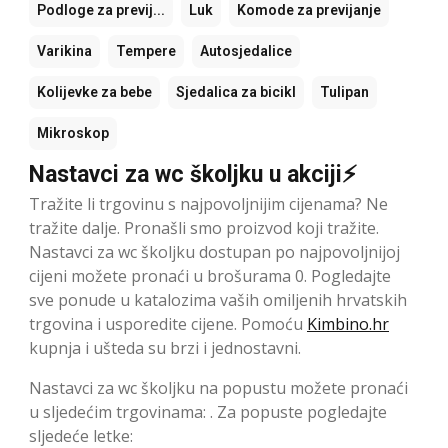
Podloge za previj...
Luk
Komode za previjanje
Varikina
Tempere
Autosjedalice
Kolijevke za bebe
Sjedalica za bicikl
Tulipan
Mikroskop
Nastavci za wc školjku u akciji⚡
Tražite li trgovinu s najpovoljnijim cijenama? Ne
tražite dalje. Pronašli smo proizvod koji tražite.
Nastavci za wc školjku dostupan po najpovoljnijoj
cijeni možete pronaći u brošurama 0. Pogledajte
sve ponude u katalozima vaših omiljenih hrvatskih
trgovina i usporedite cijene. Pomoću
Kimbino.hr
kupnja i ušteda su brzi i jednostavni.
Nastavci za wc školjku na popustu možete pronaći
u sljedećim trgovinama: . Za popuste pogledajte
sljedeće letke: