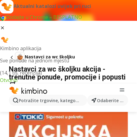
Aktualni katalozi uvijek pri ruci
Dodajte u Chrome – BESPLATNO
Kimbino aplikacija
Nastavci za wc školjku
Sve ponude na jednom mjestu
Nastavci za wc školjku akcija -
(14,1 tis. recenzija)
trenutne ponude, promocije i popusti
Otvoriti
🛒
Nismo pronašli rezultate za taj izraz.
Potražite trgovine, kategorije, proizvode...
Odaberite grad
Više kataloga iz kategorije