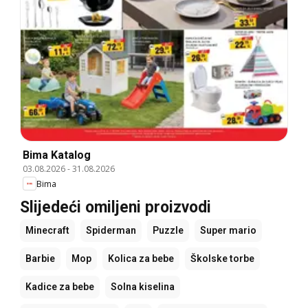
Bima Katalog
03.08.2026
-
31.08.2026
Bima
Slijedeći omiljeni proizvodi
Minecraft
Spiderman
Puzzle
Super mario
Barbie
Mop
Kolica za bebe
Školske torbe
Kadice za bebe
Solna kiselina