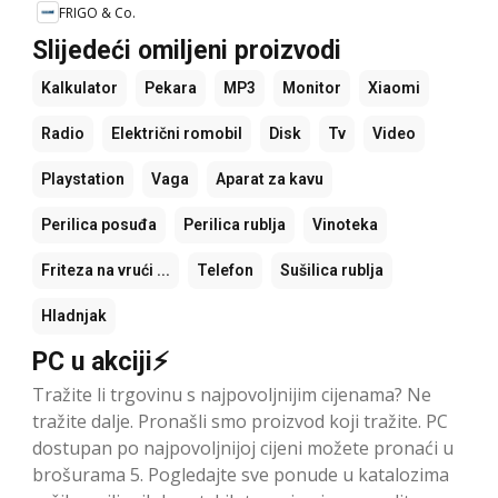
FRIGO & Co.
Slijedeći omiljeni proizvodi
Kalkulator
Pekara
MP3
Monitor
Xiaomi
Radio
Električni romobil
Disk
Tv
Video
Playstation
Vaga
Aparat za kavu
Perilica posuđa
Perilica rublja
Vinoteka
Friteza na vrući ...
Telefon
Sušilica rublja
Hladnjak
PC u akciji⚡
Tražite li trgovinu s najpovoljnijim cijenama? Ne
tražite dalje. Pronašli smo proizvod koji tražite. PC
dostupan po najpovoljnijoj cijeni možete pronaći u
brošurama 5. Pogledajte sve ponude u katalozima