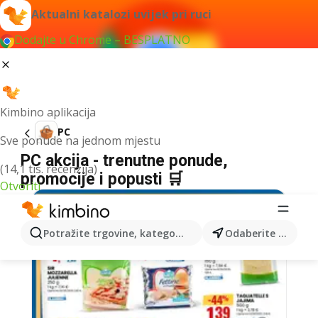
Aktualni katalozi uvijek pri ruci
Dodajte u Chrome – BESPLATNO
Kimbino aplikacija
PC
Sve ponude na jednom mjestu
PC akcija - trenutne ponude,
(14,1 tis. recenzija)
promocije i popusti 🛒
Otvoriti
Potražite trgovine, kategorije, proizvode...
Odaberite grad