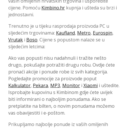
vaših omiljenih hrvatskih trgovina i usporedite
cijene. Pomoću
Kimbino.hr
kupnja i ušteda su brzi i
jednostavni.
Trenutno je u tijeku rasprodaja proizvoda PC u
sljedećim trgovinama:
Kaufland
,
Metro
,
Eurospin
,
Vrutak
i
Boso
. Cijene s popustom nalaze se u
sljedećim letcima:
Ako vas popusti nisu nadahnuli i tražite nešto
drugo, pokušajte potražiti drugu robu. Ovdje ćete
pronaći akcije i ponude robe iz svih kategorija.
Pogledajte promocije za proizvode poput
Kalkulator
,
Pekara
,
MP3
,
Monitor
i
Xiaomi
i uštedite.
Isprobajte kupovinu s Kimbinom gdje ćete uvijek
biti informirani o najboljim ponudama. Ako se
pretplatite na bilten, o novim ponudama možemo
vas obavijestiti i e-poštom.
Prikupljamo najbolje ponude iz vaših omiljenih