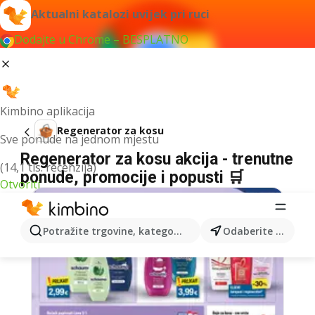
Aktualni katalozi uvijek pri ruci
Dodajte u Chrome – BESPLATNO
Kimbino aplikacija
Regenerator za kosu
Sve ponude na jednom mjestu
Regenerator za kosu akcija - trenutne
(14,1 tis. recenzija)
ponude, promocije i popusti 🛒
Otvoriti
Potražite trgovine, kategorije, proizvode...
Odaberite grad