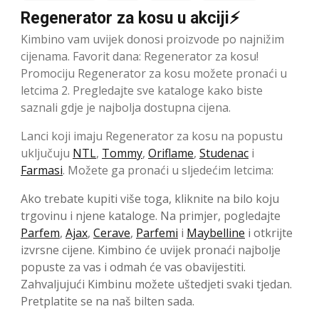
Regenerator za kosu u akciji⚡
Kimbino vam uvijek donosi proizvode po najnižim
cijenama. Favorit dana: Regenerator za kosu!
Promociju Regenerator za kosu možete pronaći u
letcima 2. Pregledajte sve kataloge kako biste
saznali gdje je najbolja dostupna cijena.
Lanci koji imaju Regenerator za kosu na popustu
uključuju
NTL
,
Tommy
,
Oriflame
,
Studenac
i
Farmasi
. Možete ga pronaći u sljedećim letcima:
Ako trebate kupiti više toga, kliknite na bilo koju
trgovinu i njene kataloge. Na primjer, pogledajte
Parfem
,
Ajax
,
Cerave
,
Parfemi
i
Maybelline
i otkrijte
izvrsne cijene. Kimbino će uvijek pronaći najbolje
popuste za vas i odmah će vas obavijestiti.
Zahvaljujući Kimbinu možete uštedjeti svaki tjedan.
Pretplatite se na naš bilten sada.