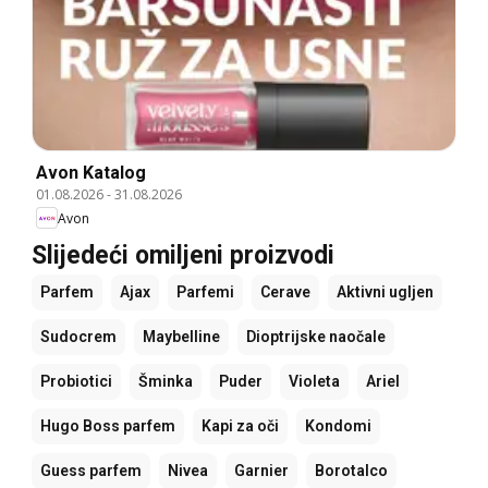
Avon Katalog
01.08.2026
-
31.08.2026
Avon
Slijedeći omiljeni proizvodi
Parfem
Ajax
Parfemi
Cerave
Aktivni ugljen
Sudocrem
Maybelline
Dioptrijske naočale
Probiotici
Šminka
Puder
Violeta
Ariel
Hugo Boss parfem
Kapi za oči
Kondomi
Guess parfem
Nivea
Garnier
Borotalco