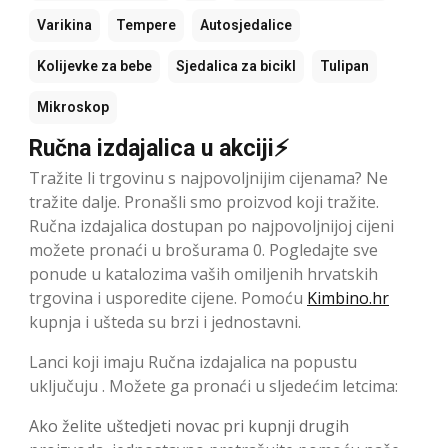
Varikina
Tempere
Autosjedalice
Kolijevke za bebe
Sjedalica za bicikl
Tulipan
Mikroskop
Ručna izdajalica u akciji⚡
Tražite li trgovinu s najpovoljnijim cijenama? Ne
tražite dalje. Pronašli smo proizvod koji tražite.
Ručna izdajalica dostupan po najpovoljnijoj cijeni
možete pronaći u brošurama 0. Pogledajte sve
ponude u katalozima vaših omiljenih hrvatskih
trgovina i usporedite cijene. Pomoću
Kimbino.hr
kupnja i ušteda su brzi i jednostavni.
Lanci koji imaju Ručna izdajalica na popustu
uključuju . Možete ga pronaći u sljedećim letcima:
Ako želite uštedjeti novac pri kupnji drugih