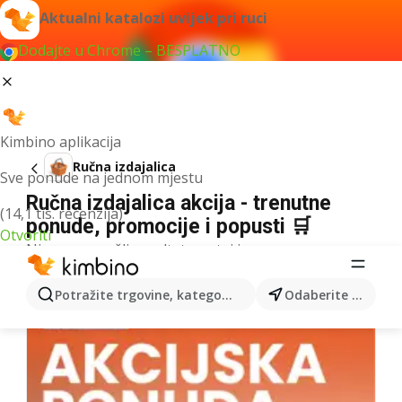
Aktualni katalozi uvijek pri ruci
Dodajte u Chrome – BESPLATNO
Kimbino aplikacija
Ručna izdajalica
Sve ponude na jednom mjestu
Ručna izdajalica akcija - trenutne
(14,1 tis. recenzija)
ponude, promocije i popusti 🛒
Otvoriti
Nismo pronašli rezultate za taj izraz.
Više kataloga iz kategorije
Potražite trgovine, kategorije, proizvode...
Odaberite grad