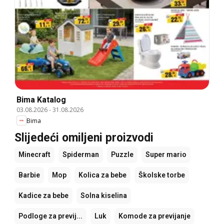
Bima Katalog
03.08.2026
-
31.08.2026
Bima
Slijedeći omiljeni proizvodi
Minecraft
Spiderman
Puzzle
Super mario
Barbie
Mop
Kolica za bebe
Školske torbe
Kadice za bebe
Solna kiselina
Podloge za previj...
Luk
Komode za previjanje