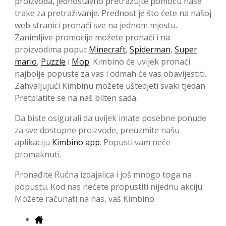
proizvoda, jednostavno pretražujte pomoću naše
trake za pretraživanje. Prednost je što ćete na našoj
web stranici pronaći sve na jednom mjestu.
Zanimljive promocije možete pronaći i na
proizvodima poput
Minecraft
,
Spiderman
,
Super
mario
,
Puzzle
i
Mop
. Kimbino će uvijek pronaći
najbolje popuste za vas i odmah će vas obavijestiti.
Zahvaljujući Kimbinu možete uštedjeti svaki tjedan.
Pretplatite se na naš bilten sada.
Da biste osigurali da uvijek imate posebne ponude
za sve dostupne proizvode, preuzmite našu
aplikaciju
Kimbino app
. Popusti vam neće
promaknuti.
Pronađite Ručna izdajalica i još mnogo toga na
popustu. Kod nas nećete propustiti nijednu akciju.
Možete računati na nas, vaš Kimbino.