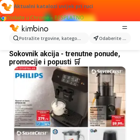
Aktualni katalozi uvijek pri ruci
Dodajte u Chrome – BESPLATNO
Potražite trgovine, kategorije, proizvode...
Odaberite grad
Sokovnik
Sokovnik akcija - trenutne ponude,
promocije i popusti 🛒