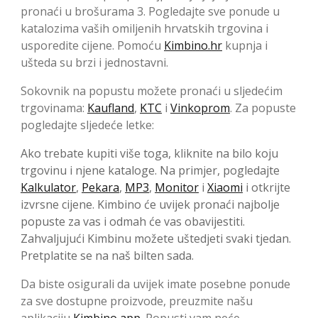
pronaći u brošurama 3. Pogledajte sve ponude u
katalozima vaših omiljenih hrvatskih trgovina i
usporedite cijene. Pomoću
Kimbino.hr
kupnja i
ušteda su brzi i jednostavni.
Sokovnik na popustu možete pronaći u sljedećim
trgovinama:
Kaufland
,
KTC
i
Vinkoprom
. Za popuste
pogledajte sljedeće letke:
Ako trebate kupiti više toga, kliknite na bilo koju
trgovinu i njene kataloge. Na primjer, pogledajte
Kalkulator
,
Pekara
,
MP3
,
Monitor
i
Xiaomi
i otkrijte
izvrsne cijene. Kimbino će uvijek pronaći najbolje
popuste za vas i odmah će vas obavijestiti.
Zahvaljujući Kimbinu možete uštedjeti svaki tjedan.
Pretplatite se na naš bilten sada.
Da biste osigurali da uvijek imate posebne ponude
za sve dostupne proizvode, preuzmite našu
aplikaciju
Kimbino app
. Popusti vam neće