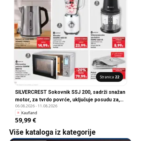
Stranica
22
SILVERCREST Sokovnik SSJ 200, sadrži snažan
motor, za tvrdo povrće, uključuje posudu za,
06.08.2026
-
11.08.2026
pulpu i kominu, 2 brzine rada iznosi, 60
Kaufland
okretaja u minuti, snaga 200 W
59,99 €
Više kataloga iz kategorije