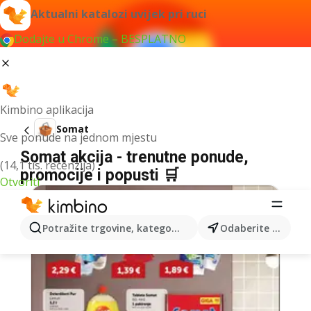
Aktualni katalozi uvijek pri ruci
Dodajte u Chrome – BESPLATNO
Kimbino aplikacija
Somat
Sve ponude na jednom mjestu
Somat akcija - trenutne ponude,
(14,1 tis. recenzija)
promocije i popusti 🛒
Otvoriti
Potražite trgovine, kategorije, proizvode...
Odaberite grad