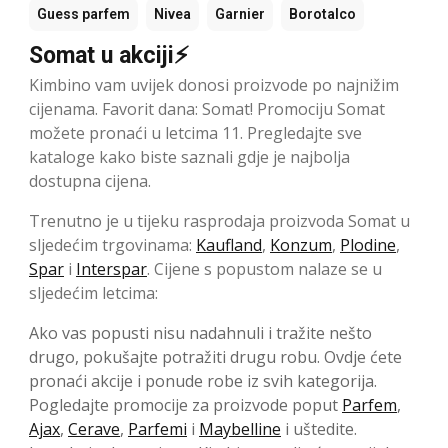
Guess parfem
Nivea
Garnier
Borotalco
Somat u akciji⚡
Kimbino vam uvijek donosi proizvode po najnižim
cijenama. Favorit dana: Somat! Promociju Somat
možete pronaći u letcima 11. Pregledajte sve
kataloge kako biste saznali gdje je najbolja
dostupna cijena.
Trenutno je u tijeku rasprodaja proizvoda Somat u
sljedećim trgovinama:
Kaufland
,
Konzum
,
Plodine
,
Spar
i
Interspar
. Cijene s popustom nalaze se u
sljedećim letcima:
Ako vas popusti nisu nadahnuli i tražite nešto
drugo, pokušajte potražiti drugu robu. Ovdje ćete
pronaći akcije i ponude robe iz svih kategorija.
Pogledajte promocije za proizvode poput
Parfem
,
Ajax
,
Cerave
,
Parfemi
i
Maybelline
i uštedite.