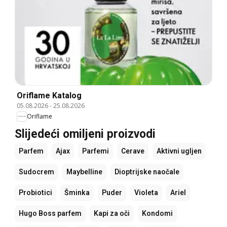
Oriflame Katalog
05.08.2026
-
25.08.2026
Oriflame
Slijedeći omiljeni proizvodi
Parfem
Ajax
Parfemi
Cerave
Aktivni ugljen
Sudocrem
Maybelline
Dioptrijske naočale
Probiotici
Šminka
Puder
Violeta
Ariel
Hugo Boss parfem
Kapi za oči
Kondomi