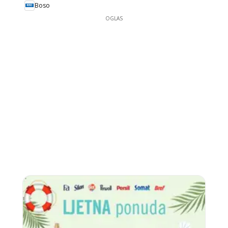
Boso
OGLAS