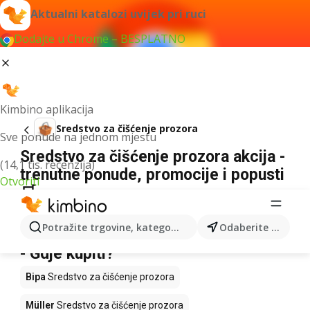
Aktualni katalozi uvijek pri ruci
Dodajte u Chrome – BESPLATNO
Kimbino aplikacija
Sredstvo za čišćenje prozora
Sve ponude na jednom mjestu
Sredstvo za čišćenje prozora akcija -
(14,1 tis. recenzija)
trenutne ponude, promocije i popusti
Otvoriti
🛒
Nismo pronašli rezultate za taj izraz.
Potražite trgovine, kategorije, proizvode...
Odaberite grad
Sredstvo za čišćenje prozora u akciji
- Gdje kupiti?
Bipa
Sredstvo za čišćenje prozora
Müller
Sredstvo za čišćenje prozora