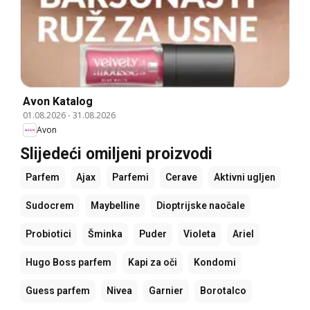
Avon Katalog
01.08.2026
-
31.08.2026
Avon
Slijedeći omiljeni proizvodi
Parfem
Ajax
Parfemi
Cerave
Aktivni ugljen
Sudocrem
Maybelline
Dioptrijske naočale
Probiotici
Šminka
Puder
Violeta
Ariel
Hugo Boss parfem
Kapi za oči
Kondomi
Guess parfem
Nivea
Garnier
Borotalco