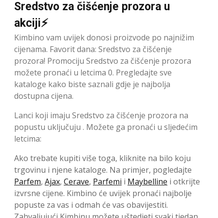
Sredstvo za čišćenje prozora u
akciji⚡
Kimbino vam uvijek donosi proizvode po najnižim
cijenama. Favorit dana: Sredstvo za čišćenje
prozora! Promociju Sredstvo za čišćenje prozora
možete pronaći u letcima 0. Pregledajte sve
kataloge kako biste saznali gdje je najbolja
dostupna cijena.
Lanci koji imaju Sredstvo za čišćenje prozora na
popustu uključuju . Možete ga pronaći u sljedećim
letcima:
Ako trebate kupiti više toga, kliknite na bilo koju
trgovinu i njene kataloge. Na primjer, pogledajte
Parfem
,
Ajax
,
Cerave
,
Parfemi
i
Maybelline
i otkrijte
izvrsne cijene. Kimbino će uvijek pronaći najbolje
popuste za vas i odmah će vas obavijestiti.
Zahvaljujući Kimbinu možete uštedjeti svaki tjedan.