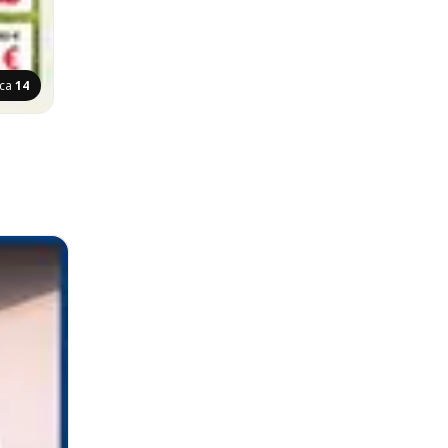
ica
14