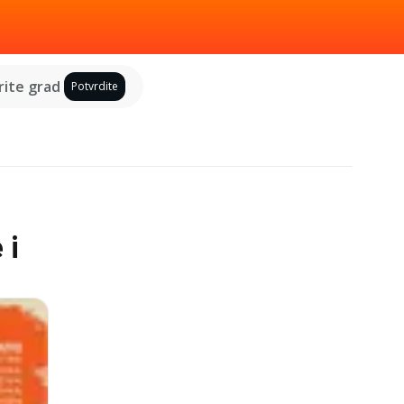
ite grad
Potvrdite
 i