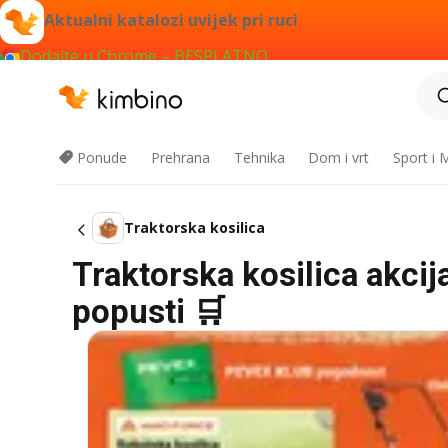
Aktualni katalozi uvijek pri ruci
Dodajte u Chrome – BESPLATNO
Ponude
Prehrana
Tehnika
Dom i vrt
Sport i
Traktorska kosilica
Traktorska kosilica akcij
popusti 🛒