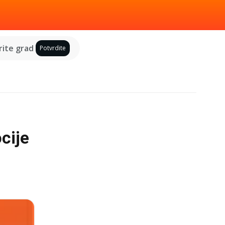
ite grad
Potvrdite
cije