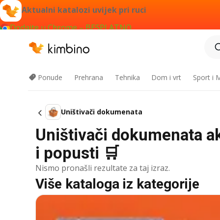
Aktualni katalozi uvijek pri ruci
Dodajte u Chrome – BESPLATNO
Ponude
Prehrana
Tehnika
Dom i vrt
Sport i
Uništivači dokumenata
Uništivači dokumenata ak
i popusti 🛒
Nismo pronašli rezultate za taj izraz.
Više kataloga iz kategorije