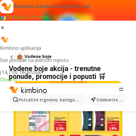
Aktualni katalozi uvijek pri ruci
Dodajte u Chrome – BESPLATNO
Kimbino aplikacija
Vodene boje
Sve ponude na jednom mjestu
Vodene boje akcija - trenutne
(14,1 tis. recenzija)
ponude, promocije i popusti 🛒
Otvoriti
Potražite trgovine, kategorije, proizvode...
Odaberite grad