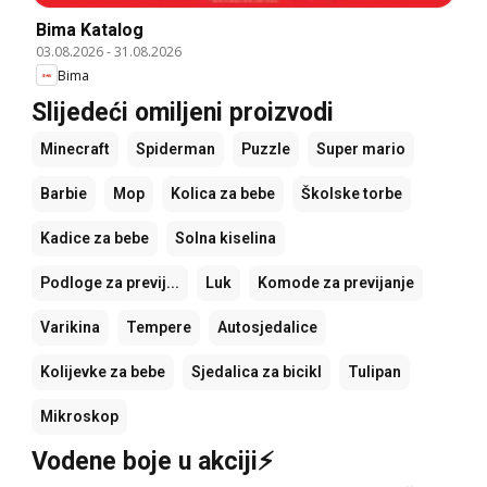
Bima Katalog
03.08.2026
-
31.08.2026
Bima
Slijedeći omiljeni proizvodi
Minecraft
Spiderman
Puzzle
Super mario
Barbie
Mop
Kolica za bebe
Školske torbe
Kadice za bebe
Solna kiselina
Podloge za previj...
Luk
Komode za previjanje
Varikina
Tempere
Autosjedalice
Kolijevke za bebe
Sjedalica za bicikl
Tulipan
Mikroskop
Vodene boje u akciji⚡