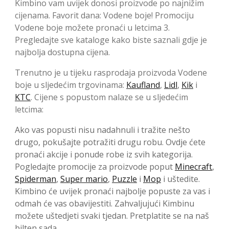
Kimbino vam uvijek donosi proizvode po najnižim
cijenama. Favorit dana: Vodene boje! Promociju
Vodene boje možete pronaći u letcima 3.
Pregledajte sve kataloge kako biste saznali gdje je
najbolja dostupna cijena.
Trenutno je u tijeku rasprodaja proizvoda Vodene
boje u sljedećim trgovinama:
Kaufland
,
Lidl
,
Kik
i
KTC
. Cijene s popustom nalaze se u sljedećim
letcima:
Ako vas popusti nisu nadahnuli i tražite nešto
drugo, pokušajte potražiti drugu robu. Ovdje ćete
pronaći akcije i ponude robe iz svih kategorija.
Pogledajte promocije za proizvode poput
Minecraft
,
Spiderman
,
Super mario
,
Puzzle
i
Mop
i uštedite.
Kimbino će uvijek pronaći najbolje popuste za vas i
odmah će vas obavijestiti. Zahvaljujući Kimbinu
možete uštedjeti svaki tjedan. Pretplatite se na naš
bilten sada.