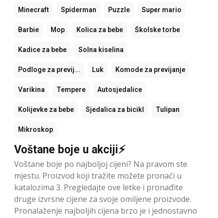
Minecraft
Spiderman
Puzzle
Super mario
Barbie
Mop
Kolica za bebe
Školske torbe
Kadice za bebe
Solna kiselina
Podloge za previj...
Luk
Komode za previjanje
Varikina
Tempere
Autosjedalice
Kolijevke za bebe
Sjedalica za bicikl
Tulipan
Mikroskop
Voštane boje u akciji⚡
Voštane boje po najboljoj cijeni? Na pravom ste
mjestu. Proizvod koji tražite možete pronaći u
katalozima 3. Pregledajte ove letke i pronađite
druge izvrsne cijene za svoje omiljene proizvode.
Pronalaženje najboljih cijena brzo je i jednostavno