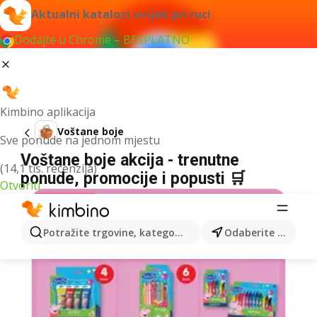
Aktualni katalozi uvijek pri ruci
Dodajte u Chrome – BESPLATNO
Kimbino aplikacija
Voštane boje
Sve ponude na jednom mjestu
Voštane boje akcija - trenutne
(14,1 tis. recenzija)
ponude, promocije i popusti 🛒
Otvoriti
Potražite trgovine, kategorije, proizvode...
Odaberite grad