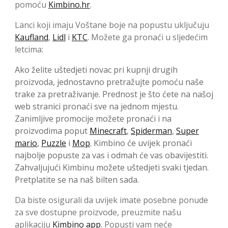
pomoću
Kimbino.hr
.
Lanci koji imaju Voštane boje na popustu uključuju
Kaufland
,
Lidl
i
KTC
. Možete ga pronaći u sljedećim
letcima:
Ako želite uštedjeti novac pri kupnji drugih
proizvoda, jednostavno pretražujte pomoću naše
trake za pretraživanje. Prednost je što ćete na našoj
web stranici pronaći sve na jednom mjestu.
Zanimljive promocije možete pronaći i na
proizvodima poput
Minecraft
,
Spiderman
,
Super
mario
,
Puzzle
i
Mop
. Kimbino će uvijek pronaći
najbolje popuste za vas i odmah će vas obavijestiti.
Zahvaljujući Kimbinu možete uštedjeti svaki tjedan.
Pretplatite se na naš bilten sada.
Da biste osigurali da uvijek imate posebne ponude
za sve dostupne proizvode, preuzmite našu
aplikaciju
Kimbino app
. Popusti vam neće