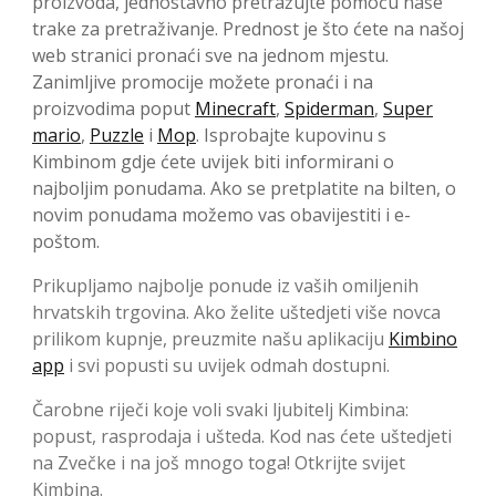
proizvoda, jednostavno pretražujte pomoću naše
trake za pretraživanje. Prednost je što ćete na našoj
web stranici pronaći sve na jednom mjestu.
Zanimljive promocije možete pronaći i na
proizvodima poput
Minecraft
,
Spiderman
,
Super
mario
,
Puzzle
i
Mop
. Isprobajte kupovinu s
Kimbinom gdje ćete uvijek biti informirani o
najboljim ponudama. Ako se pretplatite na bilten, o
novim ponudama možemo vas obavijestiti i e-
poštom.
Prikupljamo najbolje ponude iz vaših omiljenih
hrvatskih trgovina. Ako želite uštedjeti više novca
prilikom kupnje, preuzmite našu aplikaciju
Kimbino
app
i svi popusti su uvijek odmah dostupni.
Čarobne riječi koje voli svaki ljubitelj Kimbina:
popust, rasprodaja i ušteda. Kod nas ćete uštedjeti
na Zvečke i na još mnogo toga! Otkrijte svijet
Kimbina.