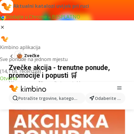
Aktualni katalozi uvijek pri ruci
Dodajte u Chrome – BESPLATNO
Kimbino aplikacija
Zvečke
Sve ponude na jednom mjestu
Zvečke akcija - trenutne ponude,
(14,1 tis. recenzija)
promocije i popusti 🛒
Otvoriti
Nismo pronašli rezultate za taj izraz.
Više kataloga iz kategorije
Potražite trgovine, kategorije, proizvode...
Odaberite grad