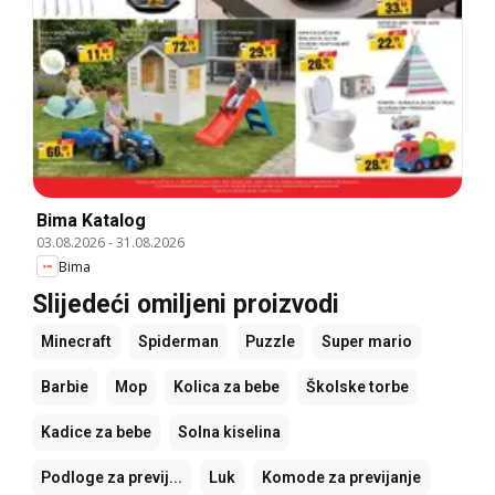
Bima Katalog
03.08.2026
-
31.08.2026
Bima
Slijedeći omiljeni proizvodi
Minecraft
Spiderman
Puzzle
Super mario
Barbie
Mop
Kolica za bebe
Školske torbe
Kadice za bebe
Solna kiselina
Podloge za previj...
Luk
Komode za previjanje