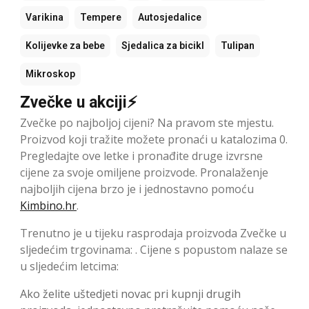
Varikina
Tempere
Autosjedalice
Kolijevke za bebe
Sjedalica za bicikl
Tulipan
Mikroskop
Zvečke u akciji⚡
Zvečke po najboljoj cijeni? Na pravom ste mjestu.
Proizvod koji tražite možete pronaći u katalozima 0.
Pregledajte ove letke i pronađite druge izvrsne
cijene za svoje omiljene proizvode. Pronalaženje
najboljih cijena brzo je i jednostavno pomoću
Kimbino.hr
.
Trenutno je u tijeku rasprodaja proizvoda Zvečke u
sljedećim trgovinama: . Cijene s popustom nalaze se
u sljedećim letcima:
Ako želite uštedjeti novac pri kupnji drugih