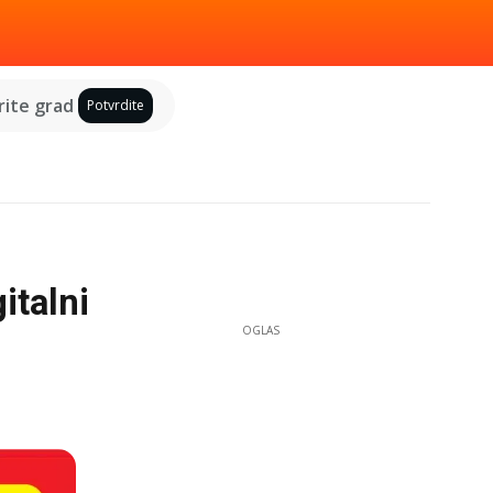
ite grad
Potvrdite
italni
OGLAS