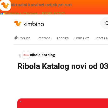
Aktualni katalozi uvijek pri ruci
Dodajte u Chrome – BESPLATNO
Ponude
Prehrana
Tehnika
Dom i vrt
Sport i
Ribola Katalog
Ribola Katalog novi od 03.