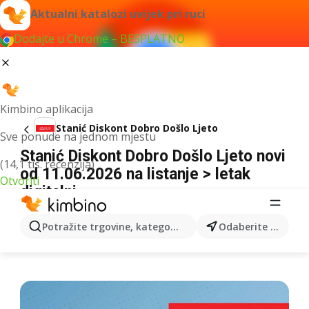
Aktualni katalozi uvijek pri ruci
Dodajte u Chrome – BESPLATNO
Kimbino aplikacija
Stanić Diskont Dobro Došlo Ljeto
Sve ponude na jednom mjestu
Stanić Diskont Dobro Došlo Ljeto novi
(14,1 tis. recenzija)
od 11.06.2026 na listanje > letak
Otvoriti
digitalni
OGLAS
Potražite trgovine, kategorije, proizvode...
Odaberite grad