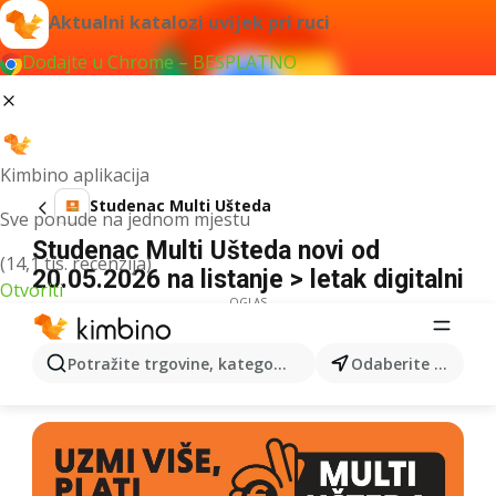
Aktualni katalozi uvijek pri ruci
Dodajte u Chrome – BESPLATNO
Kimbino aplikacija
Studenac Multi Ušteda
Sve ponude na jednom mjestu
Studenac Multi Ušteda novi od
(14,1 tis. recenzija)
20.05.2026 na listanje > letak digitalni
Otvoriti
OGLAS
Potražite trgovine, kategorije, proizvode...
Odaberite grad