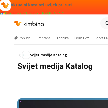
Aktualni katalozi uvijek pri ruci
Dodajte u Chrome – BESPLATNO
Ponude
Prehrana
Tehnika
Dom i vrt
Sport i
Svijet medija Katalog
Svijet medija Katalog