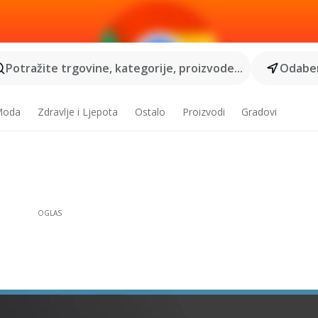
Potražite trgovine, kategorije, proizvode...
Odaber
 Moda
Zdravlje i Ljepota
Ostalo
Proizvodi
Gradovi
OGLAS