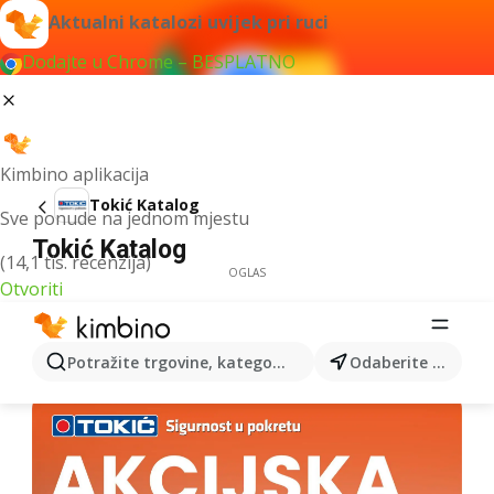
Aktualni katalozi uvijek pri ruci
Dodajte u Chrome – BESPLATNO
Kimbino aplikacija
Tokić Katalog
Sve ponude na jednom mjestu
Tokić Katalog
(14,1 tis. recenzija)
OGLAS
Otvoriti
Potražite trgovine, kategorije, proizvode...
Odaberite grad