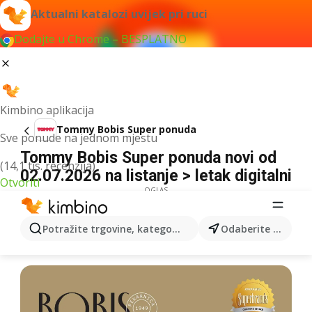
Aktualni katalozi uvijek pri ruci
Dodajte u Chrome – BESPLATNO
Kimbino aplikacija
Tommy Bobis Super ponuda
Sve ponude na jednom mjestu
Tommy Bobis Super ponuda novi od
(14,1 tis. recenzija)
02.07.2026 na listanje > letak digitalni
Otvoriti
OGLAS
Potražite trgovine, kategorije, proizvode...
Odaberite grad