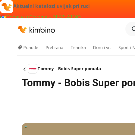
Aktualni katalozi uvijek pri ruci
Dodajte u Chrome – BESPLATNO
Ponude
Prehrana
Tehnika
Dom i vrt
Sport i
Tommy - Bobis Super ponuda
Tommy - Bobis Super ponu