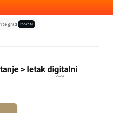
ite grad
Potvrdite
nje > letak digitalni
OGLAS