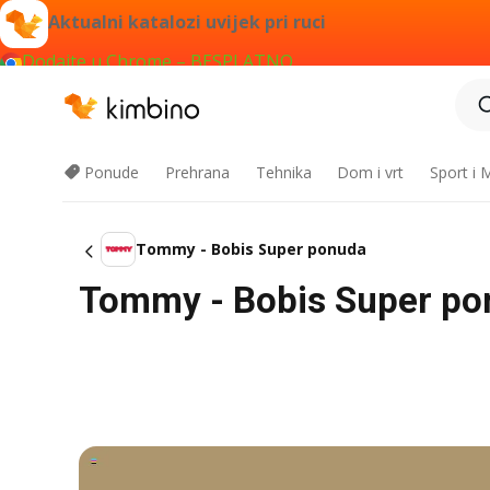
Aktualni katalozi uvijek pri ruci
Dodajte u Chrome – BESPLATNO
Ponude
Prehrana
Tehnika
Dom i vrt
Sport i
Tommy - Bobis Super ponuda
Tommy - Bobis Super ponu