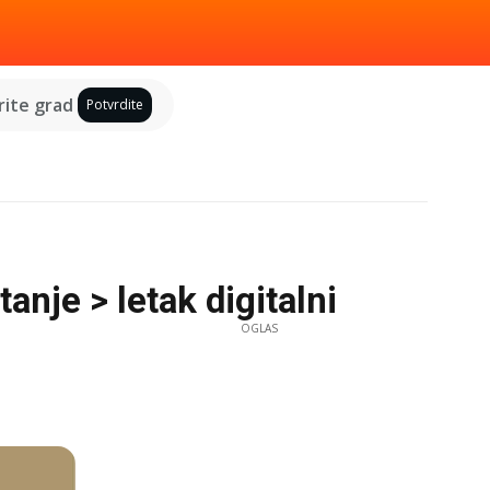
ite grad
Potvrdite
nje > letak digitalni
OGLAS