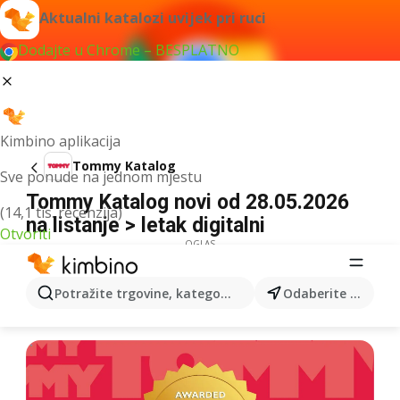
Aktualni katalozi uvijek pri ruci
Dodajte u Chrome – BESPLATNO
Kimbino aplikacija
Tommy Katalog
Sve ponude na jednom mjestu
Tommy Katalog novi od 28.05.2026
(14,1 tis. recenzija)
na listanje > letak digitalni
Otvoriti
OGLAS
Potražite trgovine, kategorije, proizvode...
Odaberite grad