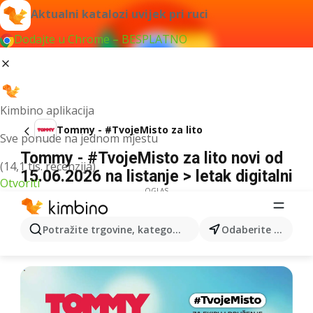
Aktualni katalozi uvijek pri ruci
Dodajte u Chrome – BESPLATNO
Kimbino aplikacija
Tommy - #TvojeMisto za lito
Sve ponude na jednom mjestu
Tommy - #TvojeMisto za lito novi od
(14,1 tis. recenzija)
15.06.2026 na listanje > letak digitalni
Otvoriti
OGLAS
Potražite trgovine, kategorije, proizvode...
Odaberite grad