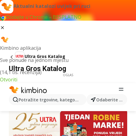
Aktualni katalozi uvijek pri ruci
Dodajte u Chrome – BESPLATNO
Kimbino aplikacija
Ultra Gros Katalog
Sve ponude na jednom mjestu
Ultra Gros Katalog
(14,1 tis. recenzija)
OGLAS
Otvoriti
Potražite trgovine, kategorije, proizvode...
Odaberite grad