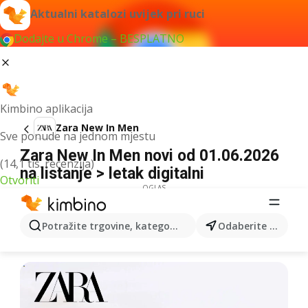
Aktualni katalozi uvijek pri ruci
Dodajte u Chrome – BESPLATNO
Kimbino aplikacija
Zara New In Men
Sve ponude na jednom mjestu
Zara New In Men novi od 01.06.2026
(14,1 tis. recenzija)
na listanje > letak digitalni
Otvoriti
OGLAS
Potražite trgovine, kategorije, proizvode...
Odaberite grad