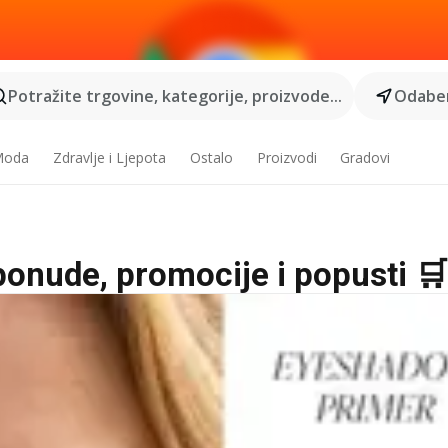
Potražite trgovine, kategorije, proizvode...
Odaber
 Moda
Zdravlje i Ljepota
Ostalo
Proizvodi
Gradovi
ponude, promocije i popusti 🛒