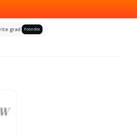
ite grad
Potvrdite