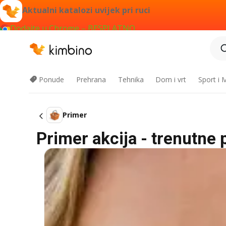
Aktualni katalozi uvijek pri ruci
Dodajte u Chrome – BESPLATNO
Ponude
Prehrana
Tehnika
Dom i vrt
Sport i
Primer
Primer akcija - trenutne 