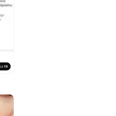
ica
10