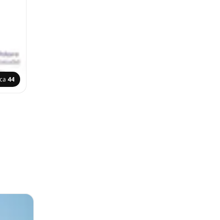
ica
44