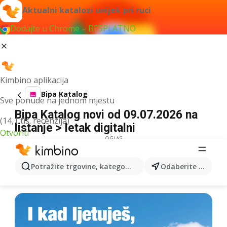
Aktualni katalozi uvijek pri ruci
Dodajte u Chrome – BESPLATNO
Kimbino aplikacija
Bipa Katalog
Sve ponude na jednom mjestu
Bipa Katalog novi od 09.07.2026 na
(14,1 tis. recenzija)
listanje > letak digitalni
Otvoriti
OGLAS
Potražite trgovine, kategorije, proizvode...
Odaberite grad