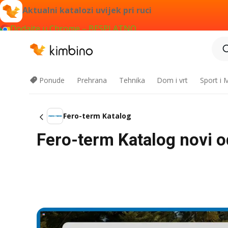
Aktualni katalozi uvijek pri ruci
Dodajte u Chrome – BESPLATNO
Ponude
Prehrana
Tehnika
Dom i vrt
Sport i
Fero-term Katalog
Fero-term Katalog novi od