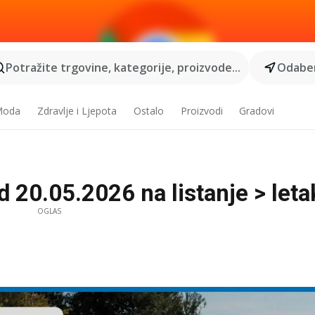
Potražite trgovine, kategorije, proizvode...
Odaber
 Moda
Zdravlje i Ljepota
Ostalo
Proizvodi
Gradovi
 20.05.2026 na listanje > letak
OGLAS