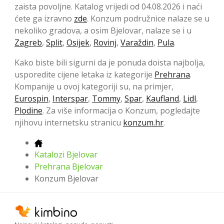
zaista povoljne. Katalog vrijedi od 04.08.2026 i naći
ćete ga izravno
zde
. Konzum podružnice nalaze se u
nekoliko gradova, a osim Bjelovar, nalaze se i u
Zagreb
,
Split
,
Osijek
,
Rovinj
,
Varaždin
,
Pula
.
Kako biste bili sigurni da je ponuda doista najbolja,
usporedite cijene letaka iz kategorije
Prehrana
.
Kompanije u ovoj kategoriji su, na primjer,
Eurospin
,
Interspar
,
Tommy
,
Spar
,
Kaufland
,
Lidl
,
Plodine
. Za više informacija o Konzum, pogledajte
njihovu internetsku stranicu
konzum.hr
.
Katalozi Bjelovar
Prehrana Bjelovar
Konzum Bjelovar