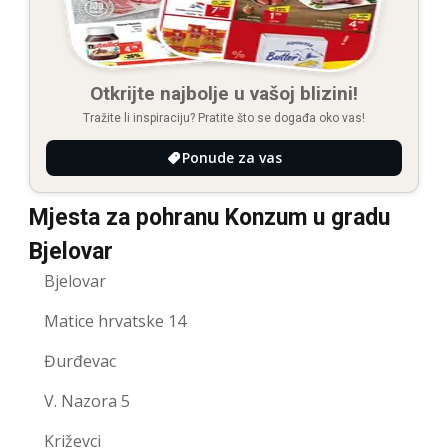
Otkrijte najbolje u vašoj blizini!
Tražite li inspiraciju? Pratite što se događa oko vas!
Ponude za vas
Mjesta za pohranu Konzum u gradu
Bjelovar
Bjelovar
Matice hrvatske 14
Đurđevac
V. Nazora 5
Križevci