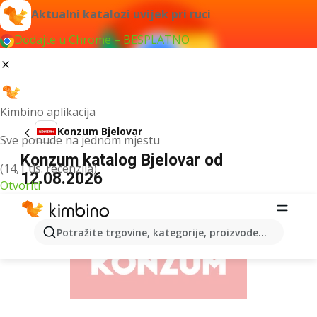
Aktualni katalozi uvijek pri ruci
Dodajte u Chrome – BESPLATNO
Kimbino aplikacija
Konzum Bjelovar
Sve ponude na jednom mjestu
Konzum katalog Bjelovar od
(14,1 tis. recenzija)
12.08.2026
Otvoriti
OGLAS
Potražite trgovine, kategorije, proizvode...