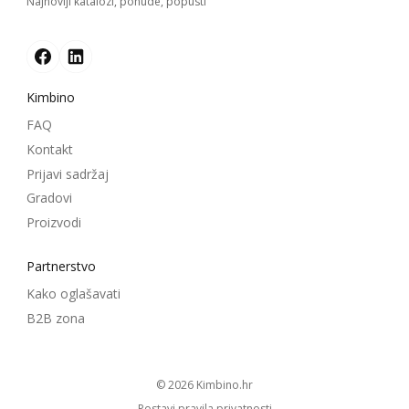
Najnoviji katalozi, ponude, popusti
Kimbino
FAQ
Kontakt
Prijavi sadržaj
Gradovi
Proizvodi
Partnerstvo
Kako oglašavati
B2B zona
© 2026
kimbino.hr
Postavi pravila privatnosti