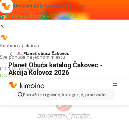
Aktualni katalozi uvijek pri ruci
Dodajte u Chrome – BESPLATNO
Kimbino aplikacija
Planet obuća Čakovec
Sve ponude na jednom mjestu
Planet Obuća katalog Čakovec -
(14,1 tis. recenzija)
Akcija Kolovoz 2026
Otvoriti
OGLAS
Potražite trgovine, kategorije, proizvode...