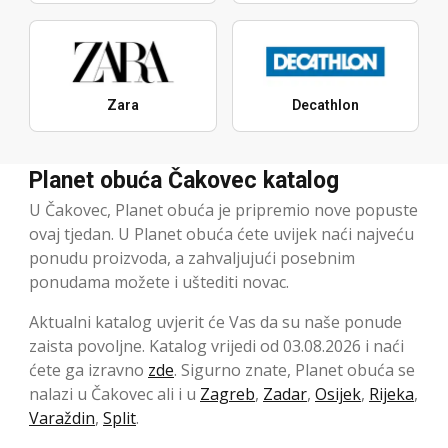
Zara
Decathlon
Planet obuća Čakovec katalog
U Čakovec, Planet obuća je pripremio nove popuste
ovaj tjedan. U Planet obuća ćete uvijek naći najveću
ponudu proizvoda, a zahvaljujući posebnim
ponudama možete i uštediti novac.
Aktualni katalog uvjerit će Vas da su naše ponude
zaista povoljne. Katalog vrijedi od 03.08.2026 i naći
ćete ga izravno
zde
. Sigurno znate, Planet obuća se
nalazi u Čakovec ali i u
Zagreb
,
Zadar
,
Osijek
,
Rijeka
,
Varaždin
,
Split
.