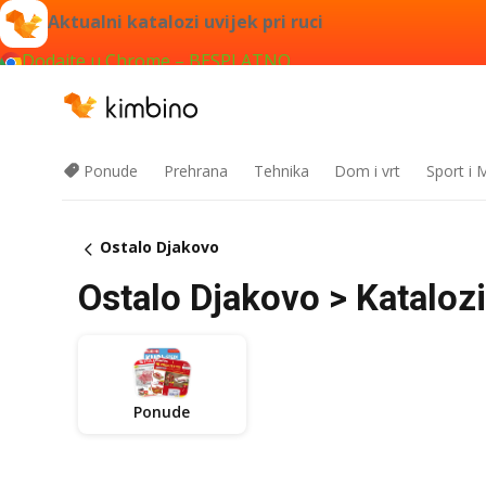
Aktualni katalozi uvijek pri ruci
Dodajte u Chrome – BESPLATNO
Ponude
Prehrana
Tehnika
Dom i vrt
Sport i
Ostalo Djakovo
Ostalo Djakovo > Katalozi,
Ponude