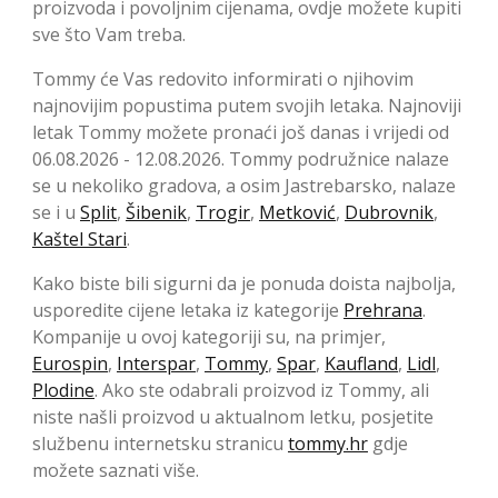
proizvoda i povoljnim cijenama, ovdje možete kupiti
sve što Vam treba.
Tommy će Vas redovito informirati o njihovim
najnovijim popustima putem svojih letaka. Najnoviji
letak Tommy možete pronaći još danas i vrijedi od
06.08.2026 - 12.08.2026. Tommy podružnice nalaze
se u nekoliko gradova, a osim Jastrebarsko, nalaze
se i u
Split
,
Šibenik
,
Trogir
,
Metković
,
Dubrovnik
,
Kaštel Stari
.
Kako biste bili sigurni da je ponuda doista najbolja,
usporedite cijene letaka iz kategorije
Prehrana
.
Kompanije u ovoj kategoriji su, na primjer,
Eurospin
,
Interspar
,
Tommy
,
Spar
,
Kaufland
,
Lidl
,
Plodine
. Ako ste odabrali proizvod iz Tommy, ali
niste našli proizvod u aktualnom letku, posjetite
službenu internetsku stranicu
tommy.hr
gdje
možete saznati više.