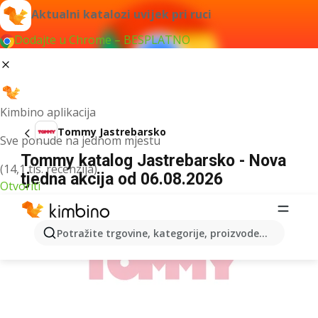
Aktualni katalozi uvijek pri ruci
Dodajte u Chrome – BESPLATNO
Kimbino aplikacija
Tommy Jastrebarsko
Sve ponude na jednom mjestu
Tommy katalog Jastrebarsko - Nova
(14,1 tis. recenzija)
tjedna akcija od 06.08.2026
Otvoriti
OGLAS
Potražite trgovine, kategorije, proizvode...