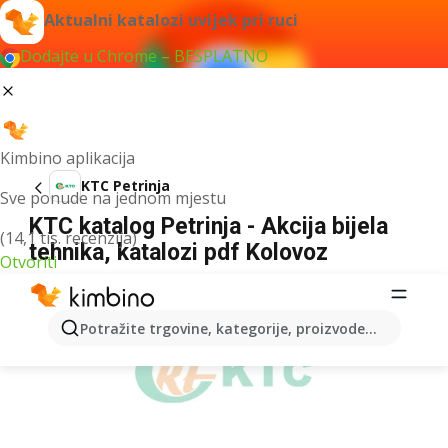
Aktualni katalozi uvijek pri ruci
Dodajte u Chrome – BESPLATNO
Kimbino aplikacija
KTC Petrinja
Sve ponude na jednom mjestu
KTC katalog Petrinja - Akcija bijela
(14,1 tis. recenzija)
tehnika, katalozi pdf Kolovoz
Otvoriti
OGLAS
Potražite trgovine, kategorije, proizvode...