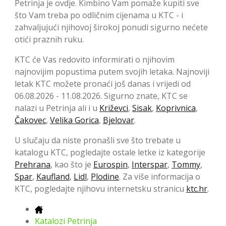
Petrinja je ovdje. Kimbino Vam pomaže kupiti sve
što Vam treba po odličnim cijenama u KTC - i
zahvaljujući njihovoj širokoj ponudi sigurno nećete
otići praznih ruku.
KTC će Vas redovito informirati o njihovim
najnovijim popustima putem svojih letaka. Najnoviji
letak KTC možete pronaći još danas i vrijedi od
06.08.2026 - 11.08.2026. Sigurno znate, KTC se
nalazi u Petrinja ali i u
Križevci
,
Sisak
,
Koprivnica
,
Čakovec
,
Velika Gorica
,
Bjelovar
.
U slučaju da niste pronašli sve što trebate u
katalogu KTC, pogledajte ostale letke iz kategorije
Prehrana
, kao što je
Eurospin
,
Interspar
,
Tommy
,
Spar
,
Kaufland
,
Lidl
,
Plodine
. Za više informacija o
KTC, pogledajte njihovu internetsku stranicu
ktc.hr
.
Katalozi Petrinja