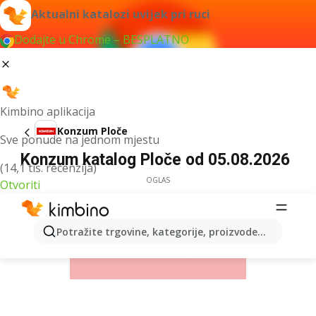
Aktualni katalozi uvijek pri ruci
Dodajte u Chrome – BESPLATNO
Kimbino aplikacija
Konzum Ploče
Sve ponude na jednom mjestu
Konzum katalog Ploče od 05.08.2026
(14,1 tis. recenzija)
OGLAS
Otvoriti
Potražite trgovine, kategorije, proizvode...