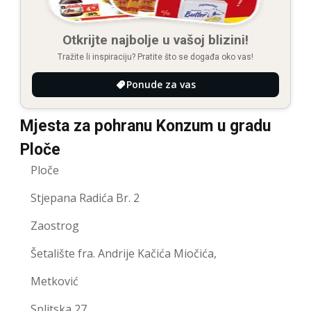
Otkrijte najbolje u vašoj blizini!
Tražite li inspiraciju? Pratite što se događa oko vas!
Ponude za vas
Mjesta za pohranu Konzum u gradu
Ploče
Ploče
Stjepana Radića Br. 2
Zaostrog
Šetalište fra. Andrije Kačića Miočića,
Metković
Splitska 27