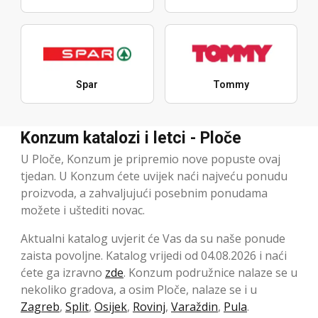
Spar
Tommy
Konzum katalozi i letci - Ploče
U Ploče, Konzum je pripremio nove popuste ovaj
tjedan. U Konzum ćete uvijek naći najveću ponudu
proizvoda, a zahvaljujući posebnim ponudama
možete i uštediti novac.
Aktualni katalog uvjerit će Vas da su naše ponude
zaista povoljne. Katalog vrijedi od 04.08.2026 i naći
ćete ga izravno
zde
. Konzum podružnice nalaze se u
nekoliko gradova, a osim Ploče, nalaze se i u
Zagreb
,
Split
,
Osijek
,
Rovinj
,
Varaždin
,
Pula
.