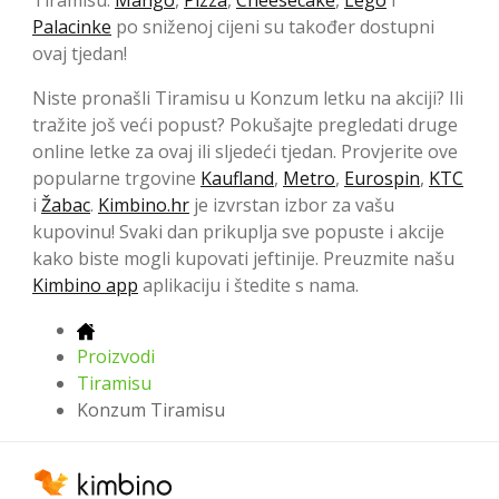
Tiramisu.
Mango
,
Pizza
,
Cheesecake
,
Lego
i
Palacinke
po sniženoj cijeni su također dostupni
ovaj tjedan!
Niste pronašli Tiramisu u Konzum letku na akciji? Ili
tražite još veći popust? Pokušajte pregledati druge
online letke za ovaj ili sljedeći tjedan. Provjerite ove
popularne trgovine
Kaufland
,
Metro
,
Eurospin
,
KTC
i
Žabac
.
Kimbino.hr
je izvrstan izbor za vašu
kupovinu! Svaki dan prikuplja sve popuste i akcije
kako biste mogli kupovati jeftinije. Preuzmite našu
Kimbino app
aplikaciju i štedite s nama.
Proizvodi
Tiramisu
Konzum Tiramisu