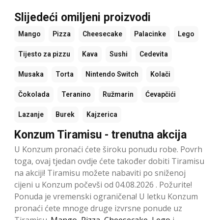
Slijedeći omiljeni proizvodi
Mango
Pizza
Cheesecake
Palacinke
Lego
Tijesto za pizzu
Kava
Sushi
Cedevita
Musaka
Torta
Nintendo Switch
Kolači
Čokolada
Teranino
Ružmarin
Ćevapčići
Lazanje
Burek
Kajzerica
Konzum Tiramisu - trenutna akcija
U Konzum pronaći ćete široku ponudu robe. Povrh
toga, ovaj tjedan ovdje ćete također dobiti Tiramisu
na akciji! Tiramisu možete nabaviti po sniženoj
cijeni u Konzum počevši od 04.08.2026 . Požurite!
Ponuda je vremenski ograničena! U letku Konzum
pronaći ćete mnoge druge izvrsne ponude uz