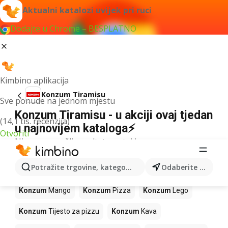
Aktualni katalozi uvijek pri ruci
Dodajte u Chrome – BESPLATNO
Kimbino aplikacija
Konzum Tiramisu
Sve ponude na jednom mjestu
Konzum Tiramisu - u akciji ovaj tjedan
(14,1 tis. recenzija)
u najnovijem kataloga⚡
Otvoriti
Nismo pronašli rezultate za taj izraz.
Slijedeći proizvodi u trgovinama
Potražite trgovine, kategorije, proizvode...
Odaberite grad
Konzum
Konzum
Mango
Konzum
Pizza
Konzum
Lego
Konzum
Tijesto za pizzu
Konzum
Kava