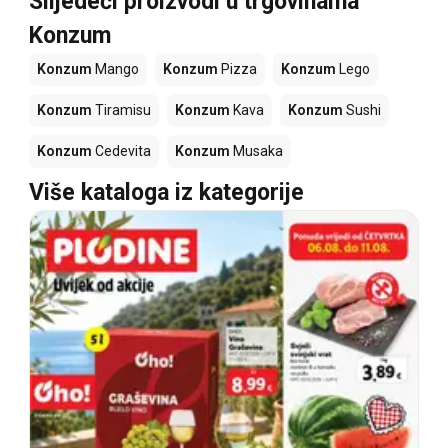
Slijedeći proizvodi u trgovinama
Konzum
Konzum
Mango
Konzum
Pizza
Konzum
Lego
Konzum
Tiramisu
Konzum
Kava
Konzum
Sushi
Konzum
Cedevita
Konzum
Musaka
Više kataloga iz kategorije