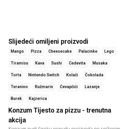
Slijedeći omiljeni proizvodi
Mango
Pizza
Cheesecake
Palacinke
Lego
Tiramisu
Kava
Sushi
Cedevita
Musaka
Torta
Nintendo Switch
Kolači
Čokolada
Teranino
Ružmarin
Ćevapčići
Lazanje
Burek
Kajzerica
Konzum Tijesto za pizzu - trenutna
akcija
Konzum nudi široku ponudu proizvoda po sniženim