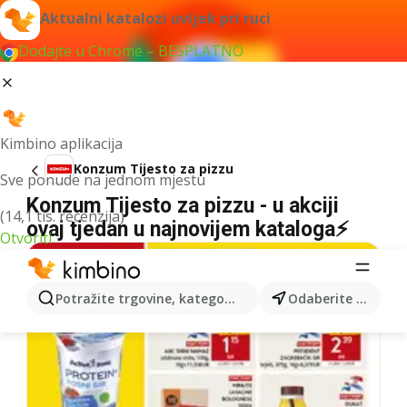
Aktualni katalozi uvijek pri ruci
Dodajte u Chrome – BESPLATNO
Kimbino aplikacija
Konzum Tijesto za pizzu
Sve ponude na jednom mjestu
Konzum Tijesto za pizzu - u akciji
(14,1 tis. recenzija)
ovaj tjedan u najnovijem kataloga⚡
Otvoriti
Potražite trgovine, kategorije, proizvode...
Odaberite grad