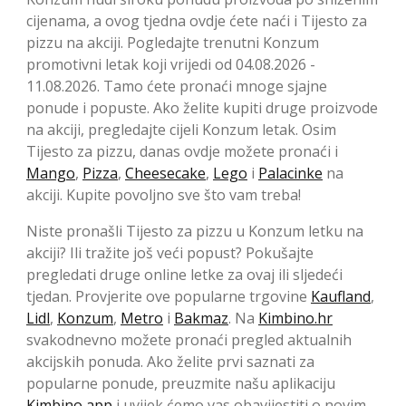
cijenama, a ovog tjedna ovdje ćete naći i Tijesto za
pizzu na akciji. Pogledajte trenutni Konzum
promotivni letak koji vrijedi od 04.08.2026 -
11.08.2026. Tamo ćete pronaći mnoge sjajne
ponude i popuste. Ako želite kupiti druge proizvode
na akciji, pregledajte cijeli Konzum letak. Osim
Tijesto za pizzu, danas ovdje možete pronaći i
Mango
,
Pizza
,
Cheesecake
,
Lego
i
Palacinke
na
akciji. Kupite povoljno sve što vam treba!
Niste pronašli Tijesto za pizzu u Konzum letku na
akciji? Ili tražite još veći popust? Pokušajte
pregledati druge online letke za ovaj ili sljedeći
tjedan. Provjerite ove popularne trgovine
Kaufland
,
Lidl
,
Konzum
,
Metro
i
Bakmaz
. Na
Kimbino.hr
svakodnevno možete pronaći pregled aktualnih
akcijskih ponuda. Ako želite prvi saznati za
popularne ponude, preuzmite našu aplikaciju
Kimbino app
i uvijek ćemo vas obavijestiti o novim