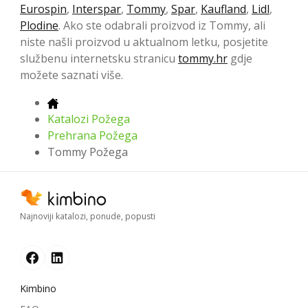
Eurospin
,
Interspar
,
Tommy
,
Spar
,
Kaufland
,
Lidl
,
Plodine
. Ako ste odabrali proizvod iz Tommy, ali
niste našli proizvod u aktualnom letku, posjetite
službenu internetsku stranicu
tommy.hr
gdje
možete saznati više.
Katalozi Požega
Prehrana Požega
Tommy Požega
Najnoviji katalozi, ponude, popusti
Kimbino