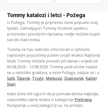
Tommy katalozi i letci - Požega
U Požega, Tommy je pripremio nove popuste ovaj
tjedan. Zahvaljujući Tommy širokom spektru
proizvoda i povoljnim cijenama, ovdje možete kupiti
sve što Vam treba.
Tommy će Vas redovito informirati o njihovim
najnovijim popustima putem svojih letaka. Najnoviji
letak Tommy možete pronaći još danas i vrijedi od
06.08.2026 - 12.08.2026. Tommy podružnice nalaze
se u nekoliko gradova, a osim Požega, nalaze se i u
Split
,
Šibenik
,
Trogir
,
Metković
,
Dubrovnik
,
Kaštel
Stari
.
Kako biste bili sigurni da je ponuda doista najbolja,
usporedite cijene letaka iz kategorije
Prehrana
.
Kompanije u ovoj kategoriji su, na primjer,