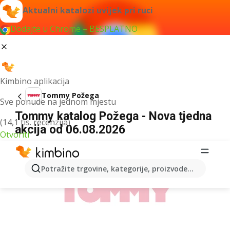
Aktualni katalozi uvijek pri ruci
Dodajte u Chrome – BESPLATNO
Kimbino aplikacija
Tommy Požega
Sve ponude na jednom mjestu
Tommy katalog Požega - Nova tjedna
(14,1 tis. recenzija)
akcija od 06.08.2026
Otvoriti
OGLAS
Potražite trgovine, kategorije, proizvode...