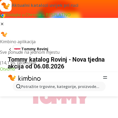
Aktualni katalozi uvijek pri ruci
Dodajte u Chrome – BESPLATNO
Kimbino aplikacija
Tommy Rovinj
Sve ponude na jednom mjestu
Tommy katalog Rovinj - Nova tjedna
(14,1 tis. recenzija)
akcija od 06.08.2026
Otvoriti
OGLAS
Potražite trgovine, kategorije, proizvode...