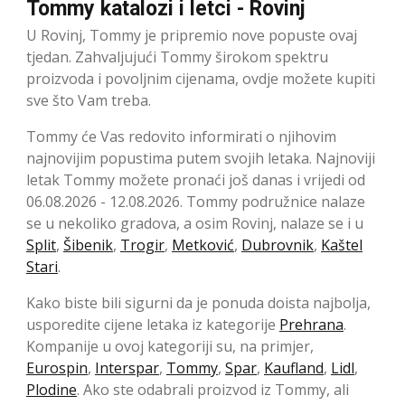
Tommy katalozi i letci - Rovinj
U Rovinj, Tommy je pripremio nove popuste ovaj
tjedan. Zahvaljujući Tommy širokom spektru
proizvoda i povoljnim cijenama, ovdje možete kupiti
sve što Vam treba.
Tommy će Vas redovito informirati o njihovim
najnovijim popustima putem svojih letaka. Najnoviji
letak Tommy možete pronaći još danas i vrijedi od
06.08.2026 - 12.08.2026. Tommy podružnice nalaze
se u nekoliko gradova, a osim Rovinj, nalaze se i u
Split
,
Šibenik
,
Trogir
,
Metković
,
Dubrovnik
,
Kaštel
Stari
.
Kako biste bili sigurni da je ponuda doista najbolja,
usporedite cijene letaka iz kategorije
Prehrana
.
Kompanije u ovoj kategoriji su, na primjer,
Eurospin
,
Interspar
,
Tommy
,
Spar
,
Kaufland
,
Lidl
,
Plodine
. Ako ste odabrali proizvod iz Tommy, ali