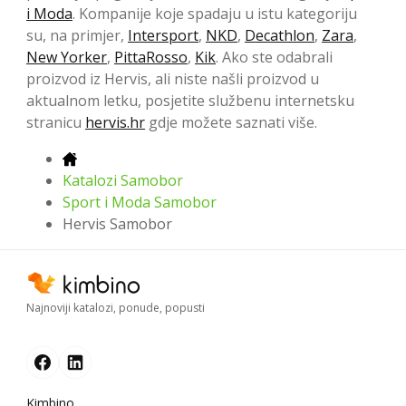
i Moda
. Kompanije koje spadaju u istu kategoriju
su, na primjer,
Intersport
,
NKD
,
Decathlon
,
Zara
,
New Yorker
,
PittaRosso
,
Kik
. Ako ste odabrali
proizvod iz Hervis, ali niste našli proizvod u
aktualnom letku, posjetite službenu internetsku
stranicu
hervis.hr
gdje možete saznati više.
Katalozi Samobor
Sport i Moda Samobor
Hervis Samobor
Najnoviji katalozi, ponude, popusti
Kimbino