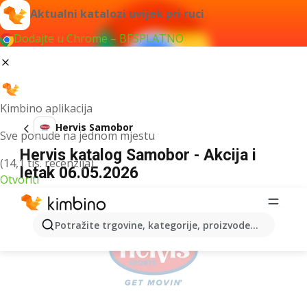
Aktualni katalozi uvijek pri ruci
Dodajte u Chrome – BESPLATNO
Kimbino aplikacija
Hervis Samobor
Sve ponude na jednom mjestu
Hervis katalog Samobor - Akcija i
(14,1 tis. recenzija)
letak 06.05.2026
Otvoriti
OGLAS
Potražite trgovine, kategorije, proizvode...