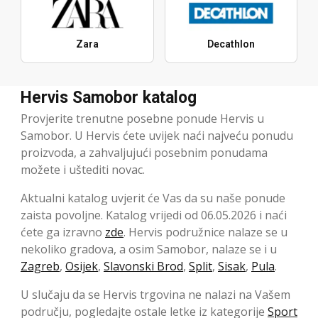
Zara
Decathlon
Hervis Samobor katalog
Provjerite trenutne posebne ponude Hervis u
Samobor. U Hervis ćete uvijek naći najveću ponudu
proizvoda, a zahvaljujući posebnim ponudama
možete i uštediti novac.
Aktualni katalog uvjerit će Vas da su naše ponude
zaista povoljne. Katalog vrijedi od 06.05.2026 i naći
ćete ga izravno
zde
. Hervis podružnice nalaze se u
nekoliko gradova, a osim Samobor, nalaze se i u
Zagreb
,
Osijek
,
Slavonski Brod
,
Split
,
Sisak
,
Pula
.
U slučaju da se Hervis trgovina ne nalazi na Vašem
području, pogledajte ostale letke iz kategorije
Sport