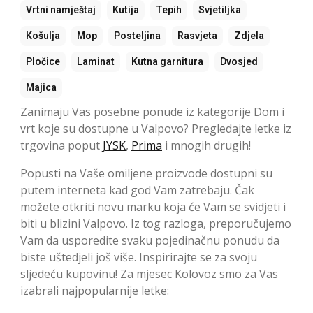
Vrtni namještaj
Kutija
Tepih
Svjetiljka
Košulja
Mop
Posteljina
Rasvjeta
Zdjela
Pločice
Laminat
Kutna garnitura
Dvosjed
Majica
Zanimaju Vas posebne ponude iz kategorije Dom i
vrt koje su dostupne u Valpovo? Pregledajte letke iz
trgovina poput
JYSK
,
Prima
i mnogih drugih!
Popusti na Vaše omiljene proizvode dostupni su
putem interneta kad god Vam zatrebaju. Čak
možete otkriti novu marku koja će Vam se svidjeti i
biti u blizini Valpovo. Iz tog razloga, preporučujemo
Vam da usporedite svaku pojedinačnu ponudu da
biste uštedjeli još više. Inspirirajte se za svoju
sljedeću kupovinu! Za mjesec Kolovoz smo za Vas
izabrali najpopularnije letke: