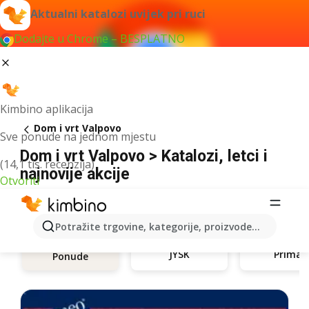
Aktualni katalozi uvijek pri ruci
Dodajte u Chrome – BESPLATNO
Kimbino aplikacija
Dom i vrt Valpovo
Sve ponude na jednom mjestu
Dom i vrt Valpovo > Katalozi, letci i
(14,1 tis. recenzija)
najnovije akcije
Otvoriti
Potražite trgovine, kategorije, proizvode...
JYSK
Prima
Ponude